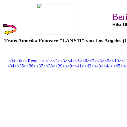
Ber
Hits: 1
Trans Amerika Footrace "LANY11" von Los Angeles (C
<Vor dem Rennen>
<1>
<2>
<3>
<4>
<5>
<6>
<7>
<8>
<9>
<10>
<1
<34>
<35>
<36>
<37>
<38>
<39>
<40>
<41>
<42>
<43>
<44>
<45>
<