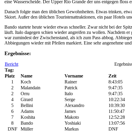
eine Wasserscheide. Der Upper Rio Grande der uns entgegen floss 
Danach folgte man den üblichen Gewohnheiten. Etwas trinken, etwas
Skiort. Außer den üblichen Touristenattraktionen, ein paar Hotels un
Bando startete heute wieder etwas schneller. Zwar nicht bei der Spi
läuft. Italo dagegen schien wieder angreifen zu wollen. Nachdem er
war zumindest der Zwischenstand, als ich zum Pass abbog. Abbiegen,
Abbiegungen wieder mit Pfeilen markiert. Eine sehr angenehme und 
Ergebnisse:
Bericht
Ergebnis
Tag:
Platz
Name
Vorname
Zeit
1
Koch
Rainer
8:43:05
2
Malandain
Patrick
9:47:35
2
Orru
Italo
9:47:35
4
Girard
Serge
10:22:34
5
Bellini
Alexandro
10:39:30
6
Adams
James
11:50:47
7
Koshita
Makoto
12:52:28
8
Bando
Yoshiaki
13:07:56
DNF
Müller
Markus
DNF