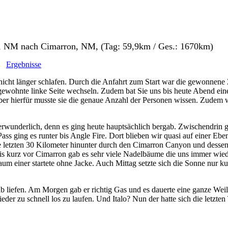
s, NM nach Cimarron, NM, (Tag: 59,9km / Ges.: 1670km)
Ergebnisse
icht länger schlafen. Durch die Anfahrt zum Start war die gewonnene Z
ie gewohnte linke Seite wechseln. Zudem bat Sie uns bis heute Abend e
ber hierfür musste sie die genaue Anzahl der Personen wissen. Zudem 
rwunderlich, denn es ging heute hauptsächlich bergab. Zwischendrin gab
ass ging es runter bis Angle Fire. Dort blieben wir quasi auf einer Ebe
tzten 30 Kilometer hinunter durch den Cimarron Canyon und dessen St
is kurz vor Cimarron gab es sehr viele Nadelbäume die uns immer wiede
um einer startete ohne Jacke. Auch Mittag setzte sich die Sonne nur k
 liefen. Am Morgen gab er richtig Gas und es dauerte eine ganze Weil
der zu schnell los zu laufen. Und Italo? Nun der hatte sich die letzte