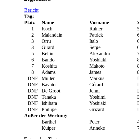
Bericht
Tag:
Platz
Name
Vorname
1
Koch
Rainer
2
Malandain
Patrick
3
Orru
Italo
3
Girard
Serge
5
Bellini
Alexandro
6
Bando
Yoshiaki
7
Koshita
Makoto
8
Adams
James
DNF
Müller
Markus
DNF
Bavato
Gérard
DNF
De Groot
Jenni
DNF
Tanaka
Yoshimi
DNF
Ishihara
Yoshiaki
DNF
Phillipe
Grizard
Außer der Wertung:
Barthel
Peter
Kuiper
Anneke