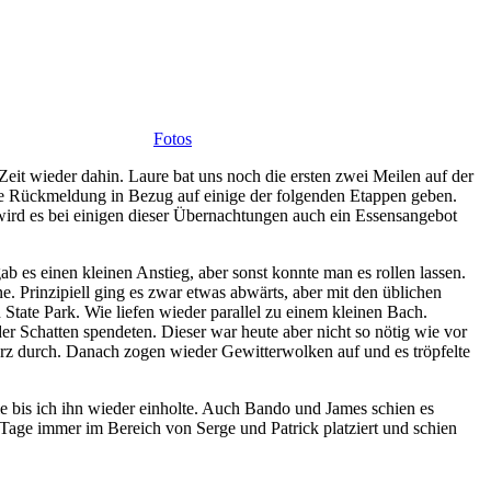
Fotos
eit wieder dahin. Laure bat uns noch die ersten zwei Meilen auf der
ine Rückmeldung in Bezug auf einige der folgenden Etappen geben.
wird es bei einigen dieser Übernachtungen auch ein Essensangebot
 es einen kleinen Anstieg, aber sonst konnte man es rollen lassen.
ne. Prinzipiell ging es zwar etwas abwärts, aber mit den üblichen
ate Park. Wie liefen wieder parallel zu einem kleinen Bach.
r Schatten spendeten. Dieser war heute aber nicht so nötig wie vor
urz durch. Danach zogen wieder Gewitterwolken auf und es tröpfelte
e bis ich ihn wieder einholte. Auch Bando und James schien es
n Tage immer im Bereich von Serge und Patrick platziert und schien