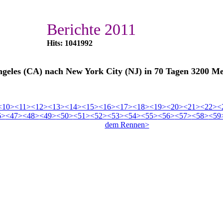
Berichte 2011
Hits: 1041992
eles (CA) nach New York City (NJ) in 70 Tagen 3200 Me
<10>
<11>
<12>
<13>
<14>
<15>
<16>
<17>
<18>
<19>
<20>
<21>
<22>
<
6>
<47>
<48>
<49>
<50>
<51>
<52>
<53>
<54>
<55>
<56>
<57>
<58>
<59
dem Rennen>