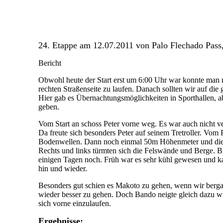
24. Etappe am 12.07.2011 von Palo Flechado Pas
Bericht
Obwohl heute der Start erst um 6:00 Uhr war konnte man n
rechten Straßenseite zu laufen. Danach sollten wir auf d
Hier gab es Übernachtungsmöglichkeiten in Sporthallen, a
geben.
Vom Start an schoss Peter vorne weg. Es war auch nicht ve
Da freute sich besonders Peter auf seinem Tretroller. Vom P
Bodenwellen. Dann noch einmal 50m Höhenmeter und die le
Rechts und links türmten sich die Felswände und Berge. B
einigen Tagen noch. Früh war es sehr kühl gewesen und ka
hin und wieder.
Besonders gut schien es Makoto zu gehen, wenn wir bergab
wieder besser zu gehen. Doch Bando neigte gleich dazu wie
sich vorne einzulaufen.
Ergebnisse: