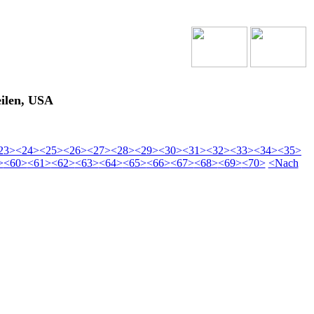
ilen, USA
23>
<24>
<25>
<26>
<27>
<28>
<29>
<30>
<31>
<32>
<33>
<34>
<35>
>
<60>
<61>
<62>
<63>
<64>
<65>
<66>
<67>
<68>
<69>
<70>
<Nach