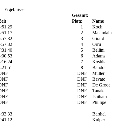
Ergebnisse
Gesamt:
Zeit
Platz
Name
5:51:29
1
Koch
6:51:17
2
Malandain
6:57:32
3
Girard
6:57:32
4
Orru
7:31:40
5
Bellini
8:00:53
6
Adams
8:16:24
7
Koshita
8:21:51
8
Bando
DNF
DNF
Müller
DNF
DNF
Bavato
DNF
DNF
De Groot
DNF
DNF
Tanaka
DNF
DNF
Ishihara
DNF
DNF
Phillipe
4:33:33
Barthel
7:41:12
Kuiper