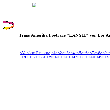
Trans Amerika Footrace "LANY11" von Los Ang
<Vor dem Rennen>
<1>
<2>
<3>
<4>
<5>
<6>
<7>
<8>
<9>
<36>
<37>
<38>
<39>
<40>
<41>
<42>
<43>
<44>
<45>
<4