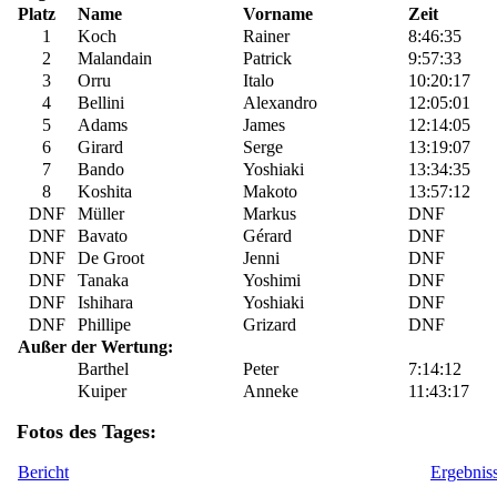
Platz
Name
Vorname
Zeit
1
Koch
Rainer
8:46:35
2
Malandain
Patrick
9:57:33
3
Orru
Italo
10:20:17
4
Bellini
Alexandro
12:05:01
5
Adams
James
12:14:05
6
Girard
Serge
13:19:07
7
Bando
Yoshiaki
13:34:35
8
Koshita
Makoto
13:57:12
DNF
Müller
Markus
DNF
DNF
Bavato
Gérard
DNF
DNF
De Groot
Jenni
DNF
DNF
Tanaka
Yoshimi
DNF
DNF
Ishihara
Yoshiaki
DNF
DNF
Phillipe
Grizard
DNF
Außer der Wertung:
Barthel
Peter
7:14:12
Kuiper
Anneke
11:43:17
Fotos des Tages:
Bericht
Ergebnis