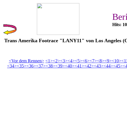
Ber
Hits: 1
Trans Amerika Footrace "LANY11" von Los Angeles (C
<Vor dem Rennen>
<1>
<2>
<3>
<4>
<5>
<6>
<7>
<8>
<9>
<10>
<1
<34>
<35>
<36>
<37>
<38>
<39>
<40>
<41>
<42>
<43>
<44>
<45>
<