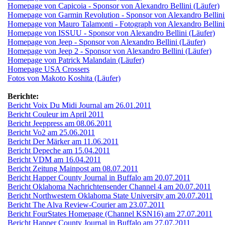
Homepage von Capicoia - Sponsor von Alexandro Bellini (Läufer)
Homepage von Garmin Revolution - Sponsor von Alexandro Bellini
Homepage von Mauro Talamonti - Fotograph von Alexandro Bellini
Homepage von ISSUU - Sponsor von Alexandro Bellini (Läufer)
Homepage von Jeep - Sponsor von Alexandro Bellini (Läufer)
Homepage von Jeep 2 - Sponsor von Alexandro Bellini (Läufer)
Homepage von Patrick Malandain (Läufer)
Homepage USA Crossers
Fotos von Makoto Koshita (Läufer)
Berichte:
Bericht Voix Du Midi Journal am 26.01.2011
Bericht Couleur im April 2011
Bericht Jeeppress am 08.06.2011
Bericht Vo2 am 25.06.2011
Bericht Der Märker am 11.06.2011
Bericht Depeche am 15.04.2011
Bericht VDM am 16.04.2011
Bericht Zeitung Mainpost am 08.07.2011
Bericht Happer County Journal in Buffalo am 20.07.2011
Bericht Oklahoma Nachrichtensender Channel 4 am 20.07.2011
Bericht Northwestern Oklahoma State University am 20.07.2011
Bericht The Alva Review-Courier am 23.07.2011
Bericht FourStates Homepage (Channel KSN16) am 27.07.2011
Bericht Happer County Journal in Buffalo am 27.07.2011