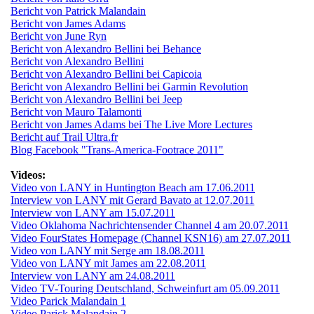
Bericht von Patrick Malandain
Bericht von James Adams
Bericht von June Ryn
Bericht von Alexandro Bellini bei Behance
Bericht von Alexandro Bellini
Bericht von Alexandro Bellini bei Capicoia
Bericht von Alexandro Bellini bei Garmin Revolution
Bericht von Alexandro Bellini bei Jeep
Bericht von Mauro Talamonti
Bericht von James Adams bei The Live More Lectures
Bericht auf Trail Ultra.fr
Blog Facebook "Trans-America-Footrace 2011"
Videos:
Video von LANY in Huntington Beach am 17.06.2011
Interview von LANY mit Gerard Bavato at 12.07.2011
Interview von LANY am 15.07.2011
Video Oklahoma Nachrichtensender Channel 4 am 20.07.2011
Video FourStates Homepage (Channel KSN16) am 27.07.2011
Video von LANY mit Serge am 18.08.2011
Video von LANY mit James am 22.08.2011
Interview von LANY am 24.08.2011
Video TV-Touring Deutschland, Schweinfurt am 05.09.2011
Video Parick Malandain 1
Video Parick Malandain 2