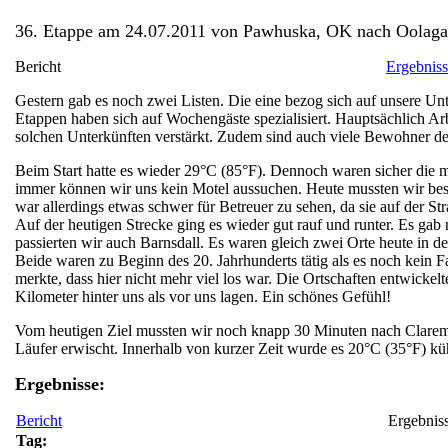
36. Etappe am 24.07.2011 von Pawhuska, OK nach Oolaga
Bericht
Ergebnis
Gestern gab es noch zwei Listen. Die eine bezog sich auf unsere Un
Etappen haben sich auf Wochengäste spezialisiert. Hauptsächlich Arb
solchen Unterkünften verstärkt. Zudem sind auch viele Bewohner de
Beim Start hatte es wieder 29°C (85°F). Dennoch waren sicher die mei
immer können wir uns kein Motel aussuchen. Heute mussten wir beso
war allerdings etwas schwer für Betreuer zu sehen, da sie auf der S
Auf der heutigen Strecke ging es wieder gut rauf und runter. Es 
passierten wir auch Barnsdall. Es waren gleich zwei Orte heute in 
Beide waren zu Beginn des 20. Jahrhunderts tätig als es noch kein F
merkte, dass hier nicht mehr viel los war. Die Ortschaften entwicke
Kilometer hinter uns als vor uns lagen. Ein schönes Gefühl!
Vom heutigen Ziel mussten wir noch knapp 30 Minuten nach Claremore
Läufer erwischt. Innerhalb von kurzer Zeit wurde es 20°C (35°F) kü
Ergebnisse:
Bericht
Ergebnis
Tag: