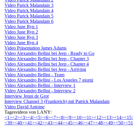
Video Parick Malandain 3
Video Parick Malandain 4
Video Parick Malandain 5
Video Parick Malandain 6
Video June Ryn 1
Video June Ryn 2
Video June Ryn 3
Video June Ryn 4
Video Präsentation James Adams
Video Alexandro Bellini bei Jeep - Ready to Go
Video Alexandro Bellini bei Jeep - Chapter 3
Video Alexandro Bellini bei Jeep - Chapter 4
Video Alexandro Bellini bei Jeep - Arriving
Video Alexandro Bellini - Team
Video Alexandro Bellini - Los Angeles 7 giorni
Video Alexandro Bellini - Interview 1
Video Alexandro Bellini - Interview 2
Interview Jenni de Grot
Interview Channel 3 (Frankreich) mit Patrick Malandain
Video David Antoine
Tagesvideos von LANY:
<1>
<2>
<3>
<4>
<5>
<6>
<7>
<8>
<9>
<10>
<11>
<12>
<13>
<14>
<15
<39>
<40>
<41>
<42>
<43>
<44>
<45>
<46>
<47>
<48>
<49>
<50>
<5