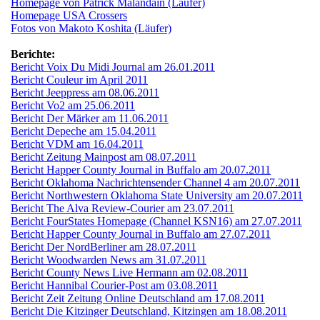
Homepage von Patrick Malandain (Läufer)
Homepage USA Crossers
Fotos von Makoto Koshita (Läufer)
Berichte:
Bericht Voix Du Midi Journal am 26.01.2011
Bericht Couleur im April 2011
Bericht Jeeppress am 08.06.2011
Bericht Vo2 am 25.06.2011
Bericht Der Märker am 11.06.2011
Bericht Depeche am 15.04.2011
Bericht VDM am 16.04.2011
Bericht Zeitung Mainpost am 08.07.2011
Bericht Happer County Journal in Buffalo am 20.07.2011
Bericht Oklahoma Nachrichtensender Channel 4 am 20.07.2011
Bericht Northwestern Oklahoma State University am 20.07.2011
Bericht The Alva Review-Courier am 23.07.2011
Bericht FourStates Homepage (Channel KSN16) am 27.07.2011
Bericht Happer County Journal in Buffalo am 27.07.2011
Bericht Der NordBerliner am 28.07.2011
Bericht Woodwarden News am 31.07.2011
Bericht County News Live Hermann am 02.08.2011
Bericht Hannibal Courier-Post am 03.08.2011
Bericht Zeit Zeitung Online Deutschland am 17.08.2011
Bericht Die Kitzinger Deutschland, Kitzingen am 18.08.2011