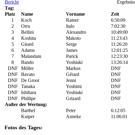
Bericht
Ergebnis
Tag:
Platz
Name
Vorname
Zeit
1
Koch
Rainer
6:50:09
2
Orru
Italo
7:02:30
3
Bellini
Alexandro
10:49:00
4
Koshita
Makoto
11:23:43
5
Girard
Serge
11:26:20
6
Adams
James
12:01:25
7
Malandain
Parick
12:23:30
8
Bando
Yoshiaki
13:26:14
DNF
Müller
Markus
DNF
DNF
Bavato
Gérard
DNF
DNF
De Groot
Jenni
DNF
DNF
Tanaka
Yoshimi
DNF
DNF
Ishihara
Yoshiaki
DNF
DNF
Phillipe
Grizard
DNF
Außer der Wertung:
Barthel
Peter
6:12:05
Kuiper
Anneke
11:06:01
Fotos des Tages: