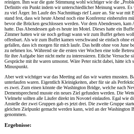
reinigen. Ihm war die gute Stimmung wohl wichtiger wie die „Proble
Definitiv ein Punkt indem wir unterschiedlicher Meinung waren. Es
zu viel Ärger. Im Laufe des Nachmittags rief Laure an. Sie war mi
stand fest, dass wir heute Abend noch eine Konferenz einberufen müs
bevor die Brücken geschlossen werden. Vor dem Abendessen, kam Anne
hatte. Das Abendessen gab es heute im Motel. Dieses hatte ein Buff
Zimmer hatten wir sie noch gefragt wann wir zum Buffet gehen wollen.
offenbart. Als wir zum Buffet kamen verschwand sie einfach ohne e
gefallen, dass ich morgen für mich laufe. Das heißt ohne von June b
zu nehmen los. Während sie die ersten vier Wochen eine tolle Betreuun
für ihre Aufgabe hier nicht mehr zu interessieren. Etliche Versuche
Gespräche mit ihr waren umsonst. Wäre Peter nicht dabei, hätte ich s
Minuspunkt.
Aber weit wichtiger war das Meeting auf das wir warten mussten. Ba
unterlaufen waren. Eigentlich Kleinigkeiten, aber für sie als Perfe
es zwei. Zum einen könnte die Washington Bridge, welche nach New 
Dementsprechend musste ein neues Ziel gefunden werden. Die Wetter
Vielmehr sollten alle Läufer direkt im Novotel einlaufen. Egal wie d
Anstelle der zwei Gruppen gab es jetzt drei. Die zweite Gruppe start
gleichen Zielpunkt gemacht werden kann, wird an der Washington Br
genommen.
Ergebnisse: