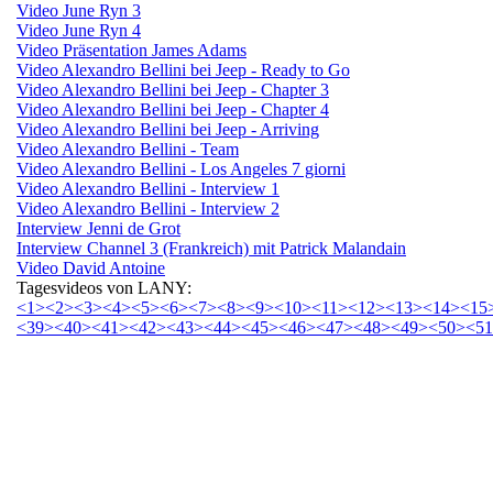
Video June Ryn 3
Video June Ryn 4
Video Präsentation James Adams
Video Alexandro Bellini bei Jeep - Ready to Go
Video Alexandro Bellini bei Jeep - Chapter 3
Video Alexandro Bellini bei Jeep - Chapter 4
Video Alexandro Bellini bei Jeep - Arriving
Video Alexandro Bellini - Team
Video Alexandro Bellini - Los Angeles 7 giorni
Video Alexandro Bellini - Interview 1
Video Alexandro Bellini - Interview 2
Interview Jenni de Grot
Interview Channel 3 (Frankreich) mit Patrick Malandain
Video David Antoine
Tagesvideos von LANY:
<1>
<2>
<3>
<4>
<5>
<6>
<7>
<8>
<9>
<10>
<11>
<12>
<13>
<14>
<15
<39>
<40>
<41>
<42>
<43>
<44>
<45>
<46>
<47>
<48>
<49>
<50>
<5