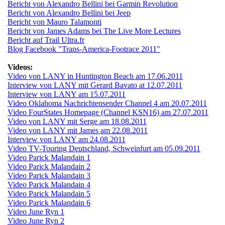
Bericht von Alexandro Bellini bei Garmin Revolution
Bericht von Alexandro Bellini bei Jeep
Bericht von Mauro Talamonti
Bericht von James Adams bei The Live More Lectures
Bericht auf Trail Ultra.fr
Blog Facebook "Trans-America-Footrace 2011"
Videos:
Video von LANY in Huntington Beach am 17.06.2011
Interview von LANY mit Gerard Bavato at 12.07.2011
Interview von LANY am 15.07.2011
Video Oklahoma Nachrichtensender Channel 4 am 20.07.2011
Video FourStates Homepage (Channel KSN16) am 27.07.2011
Video von LANY mit Serge am 18.08.2011
Video von LANY mit James am 22.08.2011
Interview von LANY am 24.08.2011
Video TV-Touring Deutschland, Schweinfurt am 05.09.2011
Video Parick Malandain 1
Video Parick Malandain 2
Video Parick Malandain 3
Video Parick Malandain 4
Video Parick Malandain 5
Video Parick Malandain 6
Video June Ryn 1
Video June Ryn 2