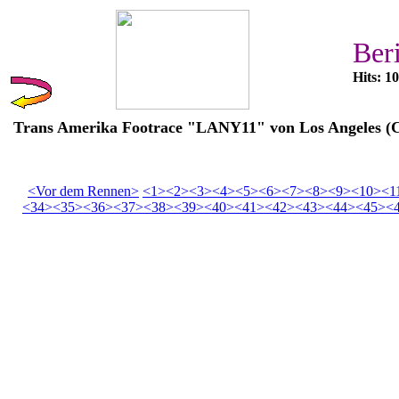
Ber
Hits: 1
Trans Amerika Footrace "LANY11" von Los Angeles (C
<Vor dem Rennen>
<1>
<2>
<3>
<4>
<5>
<6>
<7>
<8>
<9>
<10>
<1
<34>
<35>
<36>
<37>
<38>
<39>
<40>
<41>
<42>
<43>
<44>
<45>
<